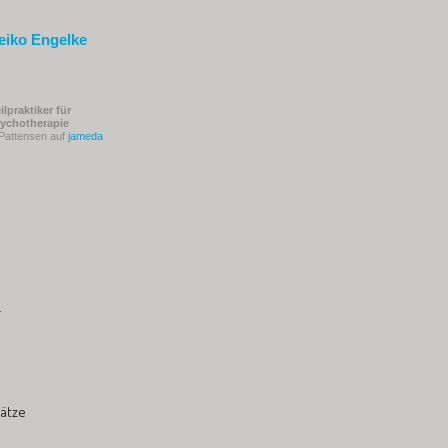
eiko Engelke
ilpraktiker für
ychotherapie
 Pattensen auf
jameda
r
lätze