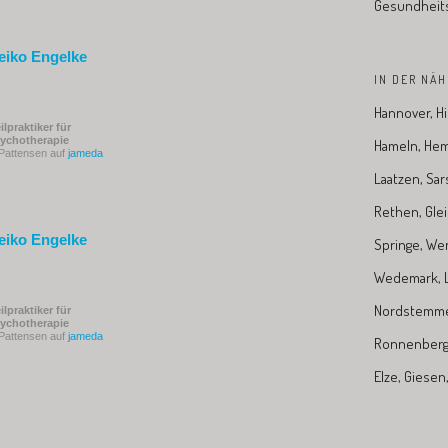
Gesundheits
eiko Engelke
IN DER NÄH
Hannover, H
ilpraktiker für
ychotherapie
Hameln, He
 Pattensen auf
jameda
Laatzen, Sar
Rethen, Glei
eiko Engelke
Springe, We
Wedemark, L
Nordstemm
ilpraktiker für
ychotherapie
 Pattensen auf
jameda
Ronnenberg
Elze, Giese