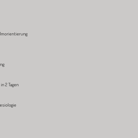
Umorientierung
ung
in 2 Tagen
esiologie