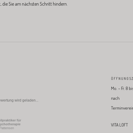
 die Sie am nächsten Schritt hindern.
ÖFFNUNGSZ
Mo. – Fr. 8 b
nach
wertung wird geladen...
Terminverei
ilpraktiker für
VITA LOFT
ychotherapie
 Pattensen