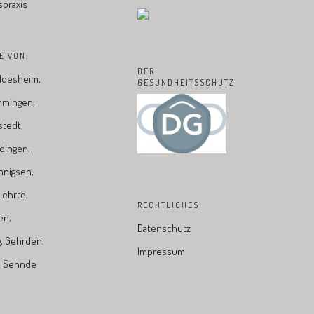
praxis
E VON:
DER
ildesheim,
GESUNDHEITSSCHUTZ
mmingen,
stedt,
dingen,
nnigsen,
ehrte,
RECHTLICHES
en,
Datenschutz
, Gehrden,
Impressum
n, Sehnde