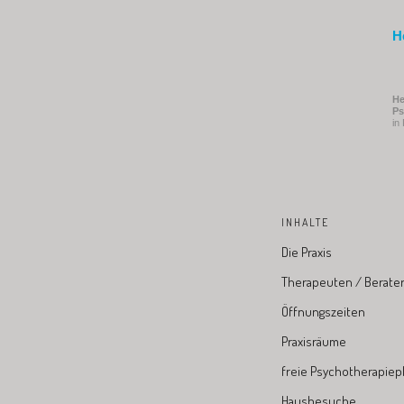
H
He
Ps
in
INHALTE
Die Praxis
Therapeuten / Berate
Öffnungszeiten
Praxisräume
freie Psychotherapiep
Hausbesuche