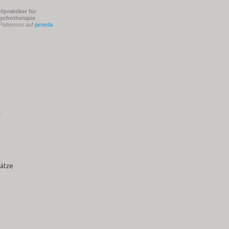
ilpraktiker für
ychotherapie
 Pattensen auf
jameda
r
lätze