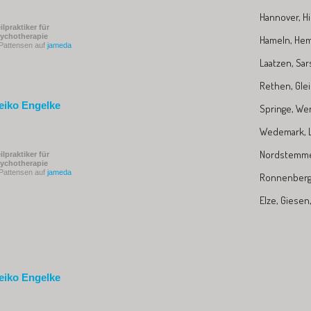
Hannover, H
ilpraktiker für
ychotherapie
Hameln, He
 Pattensen auf
jameda
Laatzen, Sar
Rethen, Glei
eiko Engelke
Springe, We
Wedemark, L
Nordstemm
ilpraktiker für
ychotherapie
 Pattensen auf
jameda
Ronnenberg
Elze, Giese
eiko Engelke