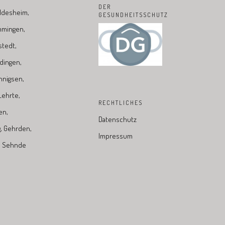
DER
ildesheim,
GESUNDHEITSSCHUTZ
mmingen,
stedt,
dingen,
nnigsen,
ehrte,
RECHTLICHES
en,
Datenschutz
, Gehrden,
Impressum
n, Sehnde