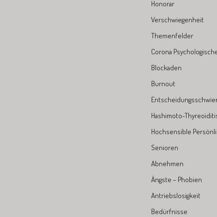
Honorar
Verschwiegenheit
Themenfelder
Corona Psychologische 
Blockaden
Burnout
Entscheidungsschwier
Hashimoto-Thyreoiditi
Hochsensible Persönli
Senioren
Abnehmen
Ängste – Phobien
Antriebslosigkeit
Bedürfnisse