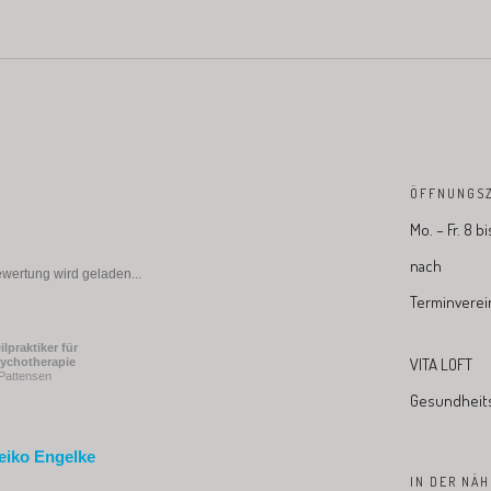
ÖFFNUNGSZ
Mo. – Fr. 8 b
nach
wertung wird geladen...
Terminverei
ilpraktiker für
VITA LOFT
ychotherapie
 Pattensen
Gesundheits
eiko Engelke
IN DER NÄH