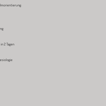
Umorientierung
ung
in 2 Tagen
esiologie