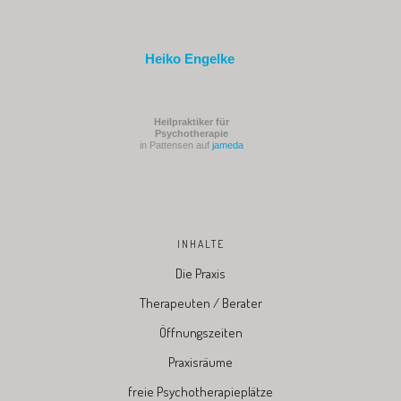
Heiko Engelke
Heilpraktiker für
Psychotherapie
in Pattensen auf
jameda
INHALTE
Die Praxis
Therapeuten / Berater
Öffnungszeiten
Praxisräume
freie Psychotherapieplätze