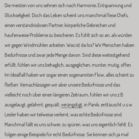
Die meisten von uns sehnen sich nach Harmonie, Entspannung und
Glückseligkeit. Doch das Leben scheint uns manchmal fiese Chefs,
einen verständnislosen Partner, körperliche Gebrechen und
haufenweise Probleme zu bescheren. Es fühlt sich so an, als würden
wir gegen Windmühlen arbeiten. Was ist da los? Wir Menschen haben
Bedürfnisse und zwar jede Menge davon. Sind diese weitestgehend
erfüllt, fühlen wir uns behaglich, ausgeglichen, munter, mutig, offen.
Im Idealfall haben wir sogar einen sogenannten Flow, alles scheint zu
fließen. Vernachlässigen wir aber unsere Bedürfnisse und das
vielleicht noch über einen längeren Zeitraum, fühlen wir uns z.B.
ausgelaugt, gelähmt, gequält,
verängstigt
, in Panik, enttäuscht u.s.w.
Leider haben wir teilweise verlernt, was echte Bedürfnisse sind.
Manchmal fällt es uns schwer, zu spüren, was uns eigentlich fehlt. Es
folgen einige Beispiele für echt Bedürfnisse. Sie können sich ja mal