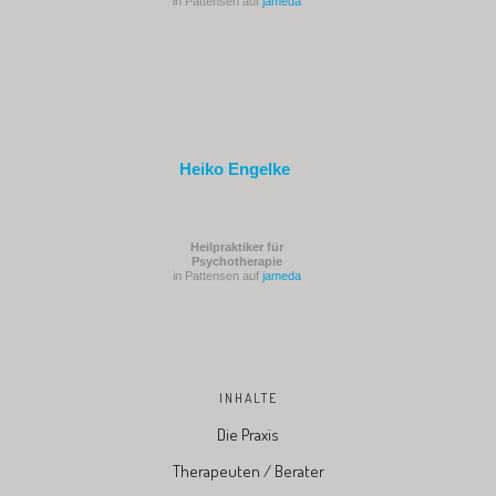
in Pattensen auf
jameda
Heiko Engelke
Heilpraktiker für
Psychotherapie
in Pattensen auf
jameda
INHALTE
Die Praxis
Therapeuten / Berater